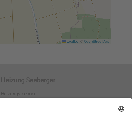
Leaflet
|
©
OpenStreetMap
Heizung Seeberger
Heizungsrechner
Karriere
Impressum
Datenschutz
Bildrechte