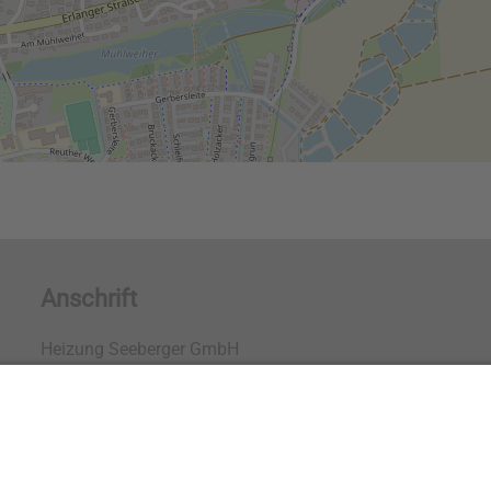
Anschrift
Heizung Seeberger GmbH
Gewerbegebiet Ost 13a
91085 Weisendorf
Tel.:
+49 (0) 9135 913 690
info@heizung-seeberger.de