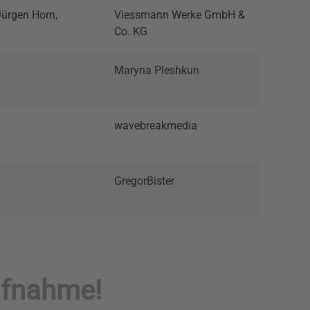
Jürgen Horn,
Viessmann Werke GmbH &
Co. KG
Maryna Pleshkun
wavebreakmedia
GregorBister
ufnahme!