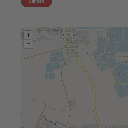
Senden
+
−