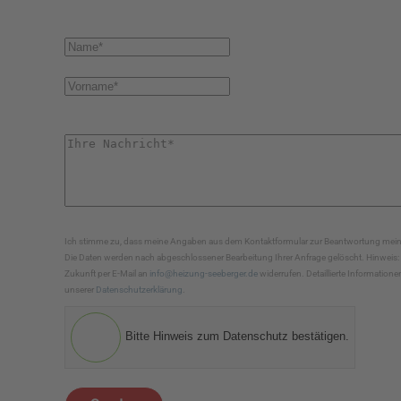
Ich stimme zu, dass meine Angaben aus dem Kontaktformular zur Beantwortung meine
Die Daten werden nach abgeschlossener Bearbeitung Ihrer Anfrage gelöscht. Hinweis: Si
Zukunft per E-Mail an
info@heizung-seeberger.de
widerrufen. Detaillierte Informatio
unserer
Datenschutzerklärung
.
Bitte Hinweis zum Datenschutz bestätigen.