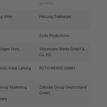
goodluz
ng ohne
Heizung Seeberger
Syda Productions
Jürgen Horn,
Viessmann Werke GmbH &
Co. KG
Bodo Acker Leitung
ROTH WERKE GMBH
Group Marketing,
Zehnder Group Deutschland
GmbH
many